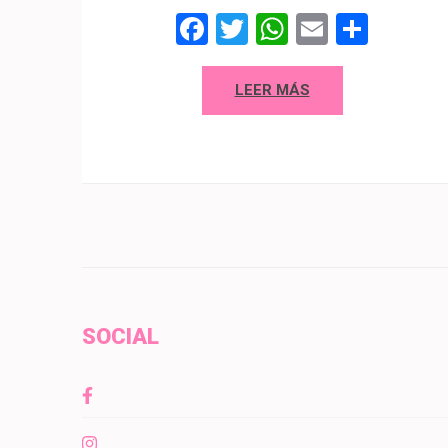
Facebook
Twitter
WhatsAp
Email
Comp
LEER MÁS
SOCIAL