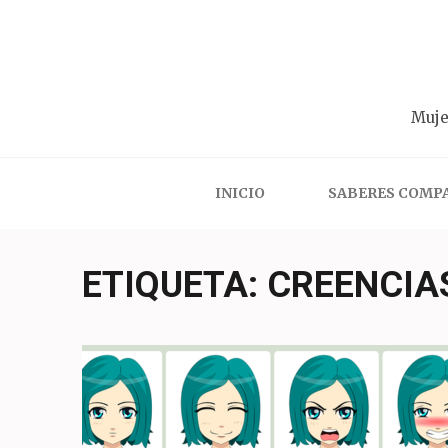
Saltar
al
contenido
(presiona
Muje
la
tecla
Intro)
INICIO
SABERES COMP
ETIQUETA:
CREENCIA