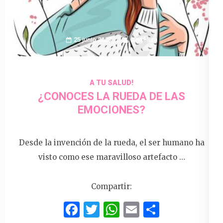
25 junio 2023
Angélica
A TU SALUD!
¿CONOCES LA RUEDA DE LAS
EMOCIONES?
Desde la invención de la rueda, el ser humano ha
visto como ese maravilloso artefacto …
Compartir:
Facebook
Twitter
WhatsApp
Email
Compart