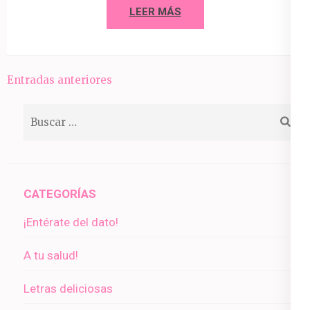
LEER MÁS
Navegación
Entradas anteriores
de
Buscar:
entradas
CATEGORÍAS
¡Entérate del dato!
A tu salud!
Letras deliciosas