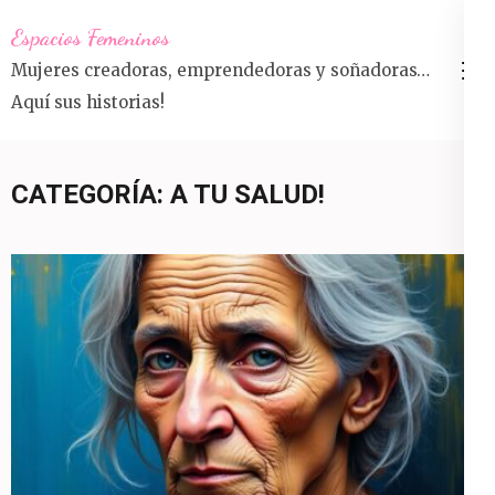
Saltar
Espacios Femeninos
al
Mujeres creadoras, emprendedoras y soñadoras…
contenido
Aquí sus historias!
(presiona
la
tecla
CATEGORÍA:
A TU SALUD!
Intro)