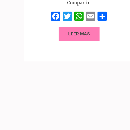
Compartir:
Facebook
Twitter
WhatsAp
Email
Comp
LEER MÁS