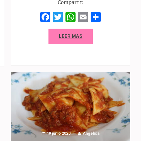
Compartir:
Facebook
Twitter
WhatsApp
Email
Compart
p
artir
LEER MÁS
19 junio 2020
Angélica