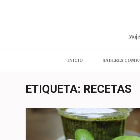
Saltar
al
contenido
(presiona
Muje
la
tecla
Intro)
INICIO
SABERES COMP
ETIQUETA:
RECETAS