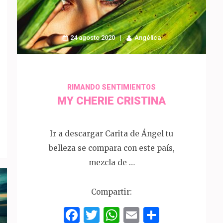
24 agosto 2020
Angélica
p
artir
RIMANDO SENTIMIENTOS
MY CHERIE CRISTINA
Ir a descargar Carita de Ángel tu
belleza se compara con este país,
mezcla de …
Compartir:
Facebook
Twitter
WhatsApp
Email
Compart