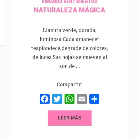
RIMANDO SENTIMIENTOS
NATURALEZA MÁGICA
Llanura verde, dorada,
luminosa,Cada amanecer
resplandece,degrade de colores,
de luces,Sus hojas se mueven,al
son de …
Compartir:
Facebook
Twitter
WhatsApp
Email
Compart
LEER MÁS