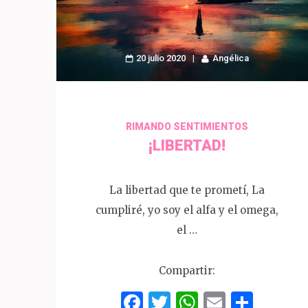
20 julio 2020
Angélica
RIMANDO SENTIMIENTOS
¡LIBERTAD!
La libertad que te prometí, La
cumpliré, yo soy el alfa y el omega,
el …
Compartir:
Facebook
Twitter
WhatsAp
Email
Comp