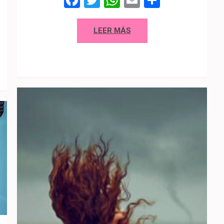
p
artir
LEER MÁS