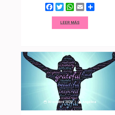
Facebook
Twitter
WhatsAp
Email
Comp
LEER MÁS
30 octubre 2020
Angélica