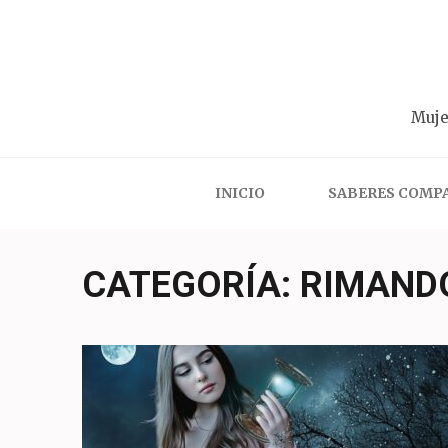
Saltar
al
contenido
(presiona
Muje
la
tecla
Intro)
INICIO
SABERES COMP
CATEGORÍA:
RIMAND