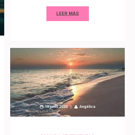
LEER MÁS
19 junio 2020
Angélica
p
artir