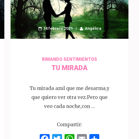
14 febrero 2021
Angélica
RIMANDO SENTIMIENTOS
TU MIRADA
Tu mirada azul que me desarma,y
que quiero ver otra vez.Pero que
veo cada noche,con …
Compartir:
Facebook
Twitter
WhatsApp
Email
Compart