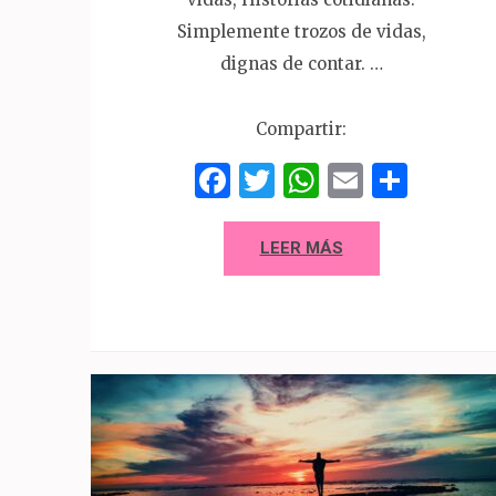
Simplemente trozos de vidas,
dignas de contar. …
Compartir:
Facebook
Twitter
WhatsAp
Email
Comp
LEER MÁS