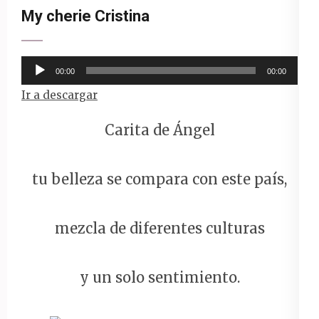
My cherie Cristina
Reproductor
00:00
00:00
de
Ir a descargar
audio
Carita de Ángel
tu belleza se compara con este país,
mezcla de diferentes culturas
y un solo sentimiento.