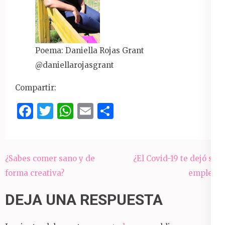
Poema: Daniella Rojas Grant
@daniellarojasgrant
Compartir:
Facebook
Twitter
WhatsApp
Email
Compartir
Navegación
¿Sabes comer sano y de
¿El Covid-19 te dejó sin
de
forma creativa?
empleo?
entradas
DEJA UNA RESPUESTA