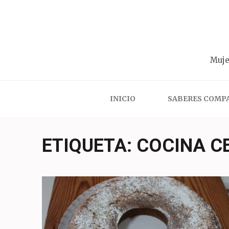
Saltar
al
contenido
(presiona
Muje
la
tecla
Intro)
INICIO
SABERES COMP
ETIQUETA:
COCINA C