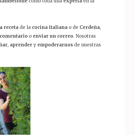
ciambellone
como toda una
experta
en la
a receta
de la
cocina italiana
o de
Cerdeña
,
comentario
o
enviar un correo
. Nosotras
ñar
,
aprender
y
empoderarnos
de nuestras