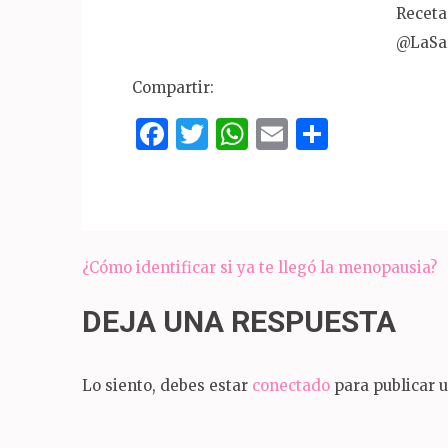
Receta
@LaSar
Compartir:
Facebook
Twitter
WhatsApp
Email
Compar
Navegación
¿Cómo identificar si ya te llegó la menopausia?
de
DEJA UNA RESPUESTA
entradas
Lo siento, debes estar
conectado
para publicar 