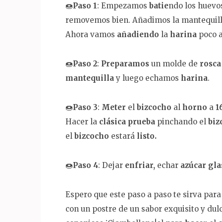
🍩
Paso 1
: Empezamos
batie
ndo los huevos
removemos bien. Añadimos la mantequil
Ahora vamos
añadiendo
la
harina
poco a
🍩
Paso 2
:
Preparamos
un molde de
rosca
mantequilla
y luego echamos
harina
.
🍩
Paso 3
:
Meter
el
bizcocho
al
horno
a
1
Hacer la
clásica prueba
pinchando el
biz
el
bizcocho
estará
listo.
🍩
Paso 4
: Dejar
enfriar,
echar
azúcar gl
Espero que este paso a paso te sirva par
con un postre de un sabor exquisito y dul