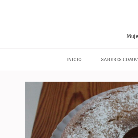
Saltar
al
contenido
(presiona
Muje
la
tecla
Intro)
INICIO
SABERES COMP