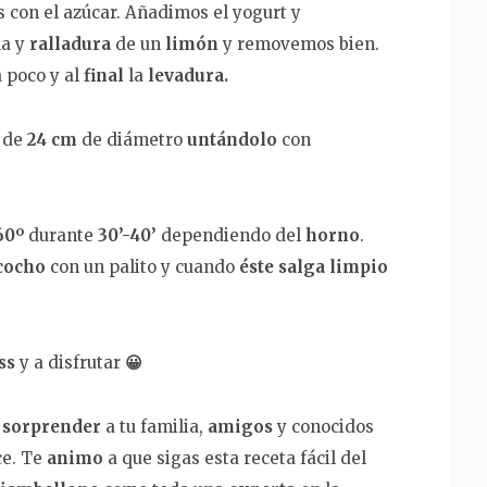
 con el azúcar. Añadimos el yogurt y
la y
ralladura
de un
limón
y removemos bien.
 poco y al
final
la
levadura.
de
24 cm
de diámetro
untándolo
con
60º
durante
30’-40’
dependiendo del
horno
.
cocho
con un palito y cuando
éste salga limpio
ass
y a disfrutar
😀
a
sorprender
a tu familia,
amigos
y conocidos
ce. Te
animo
a que sigas esta receta fácil del