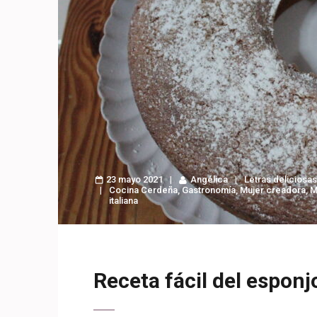
23 mayo 2021
Angélica
Letras deliciosas
Cocina Cerdeña
,
Gastronomía
,
Mujer creadora
,
M
italiana
Receta fácil del esponj