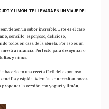
URT Y LIMÓN. TE LLEVARÁ EN UN VIAJE DEL
sean tienen un
sabor increíble
. Este es el caso
iano
,
sencillo
, esponjoso,
delicioso
,
mido
todos en
casa
de la
abuela
. Por eso es un
e
nuestra infancia
.
Perfecto
para
desayunar
o
dultos y niños
.
de hacerlo en una
receta fácil
del esponjoso
sencilla
y
rápida
. Además, se
necesitan pocos
a
proponer
la
versión
con
yogurt y limón
,