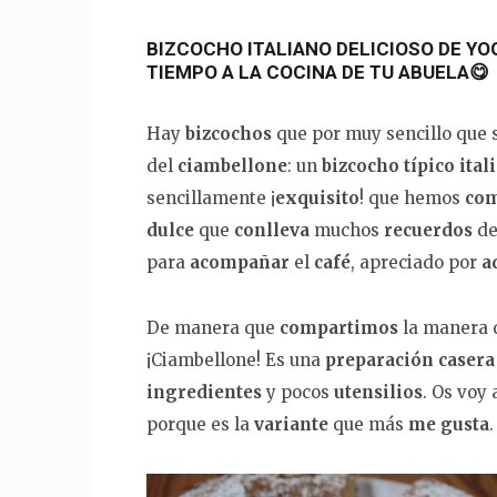
BIZCOCHO ITALIANO DELICIOSO DE YOG
TIEMPO A LA COCINA DE TU ABUELA😋
Hay
bizcochos
que por muy sencillo que 
del
ciambellone
: un
bizcocho típico ital
sencillamente ¡
exquisito
! que hemos
co
dulce
que
conlleva
muchos
recuerdos
d
para
acompañar
el
café
, apreciado por
a
De manera que
compartimos
la manera 
¡Ciambellone! Es una
preparación casera 
ingredientes
y pocos
utensilios
. Os voy 
porque es la
variante
que más
me
gusta
.