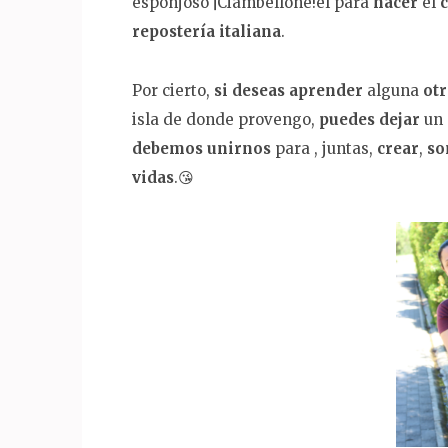
esponjoso ¡Ciambellone!el para
hacer
el
repostería italiana
.
Por cierto,
si deseas
aprender
alguna
otr
isla de donde provengo,
puedes dejar
un
debemos unirnos
para , juntas,
crear
,
so
vidas
.😘