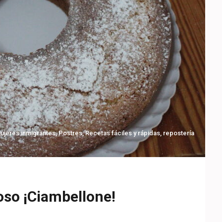
ujeres inmigrantes
,
Postres
,
Recetas fáciles y rápidas
,
repostería
oso ¡Ciambellone!