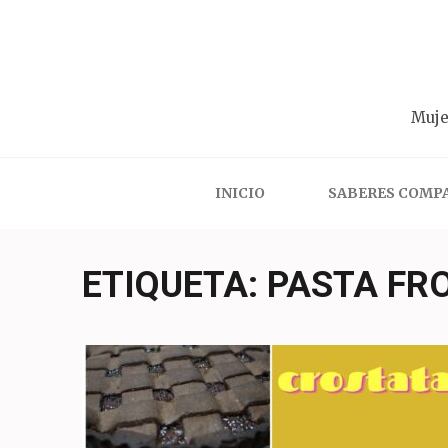
Saltar
al
contenido
(presiona
Muje
la
tecla
Intro)
INICIO
SABERES COMP
ETIQUETA:
PASTA FR