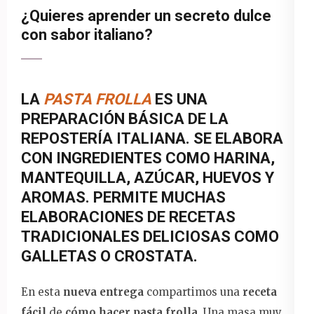
¿Quieres aprender un secreto dulce
con sabor italiano?
LA
PASTA FROLLA
ES UNA
PREPARACIÓN BÁSICA DE LA
REPOSTERÍA ITALIANA.
SE
ELABORA
CON
INGREDIENTES
COMO HARINA,
MANTEQUILLA
, AZÚCAR,
HUEVOS
Y
AROMAS.
PERMITE
MUCHAS
ELABORACIONES DE
RECETAS
TRADICIONALES
DELICIOSAS
COMO
GALLETAS
O
CROSTATA
.
En esta
nueva entrega
compartimos una
receta
fácil
de
cómo hacer
pasta frolla
. Una masa muy