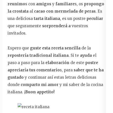
reunimo
s con
amigos
y
familiare
s, os
propongo
la crostata
al
cacao con mermelada de peras
. Es
una deliciosa
tarta italiana
, es un postre
peculiar
que seguramente
sorprenderá a
vuestros
invitados.
Espero que
guste esta receta sencilla
de la
repostería tradicional italiana
. Si te
ayuda
el
paso a paso para la
elaboración
de este
postre
apreciaría tus comentario
s, para
saber que te ha
gustado
y continuar así estas letras deliciosas
donde
comparto mi amor
y mi saber de la cocina
italiana. ¡
Buon appetito!