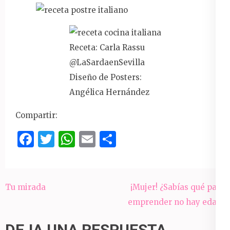
Receta: Carla Rassu
@LaSardaenSevilla
Diseño de Posters:
Angélica Hernández
Compartir:
Facebook
Twitter
WhatsApp
Email
Compartir
Navegación
Tu mirada
¡Mujer! ¿Sabías qué para
de
emprender no hay edad?
entradas
DEJA UNA RESPUESTA