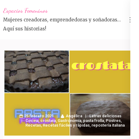
Saltar
Espacios Femeninos
al
Mujeres creadoras, emprendedoras y soñadoras…
contenido
Aquí sus historias!
(presiona
la
tecla
Intro)
25 febrero 2021
Angélica
Letras deliciosas
Cocina
,
crostata
,
Gastronomía
,
pasta frolla
,
Postres
,
Recetas
,
Recetas fáciles y rápidas
,
repostería italiana