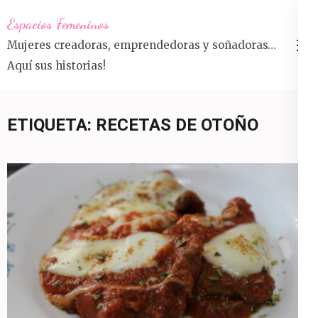
Saltar
Espacios Femeninos
al
Mujeres creadoras, emprendedoras y soñadoras…
contenido
Aquí sus historias!
(presiona
la
tecla
ETIQUETA:
RECETAS DE OTOÑO
Intro)