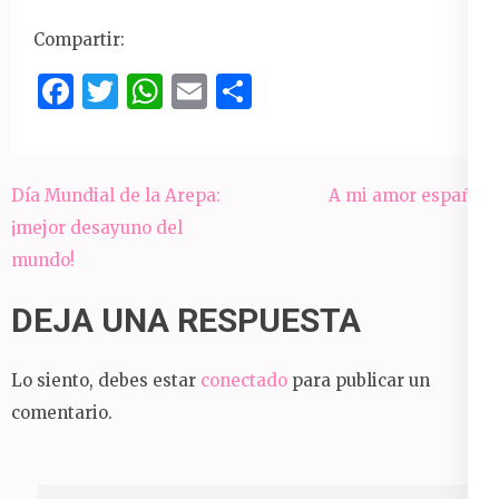
Compartir:
Facebook
Twitter
WhatsApp
Email
Compartir
Navegación
Día Mundial de la Arepa:
A mi amor español
de
¡mejor desayuno del
entradas
mundo!
DEJA UNA RESPUESTA
Lo siento, debes estar
conectado
para publicar un
comentario.