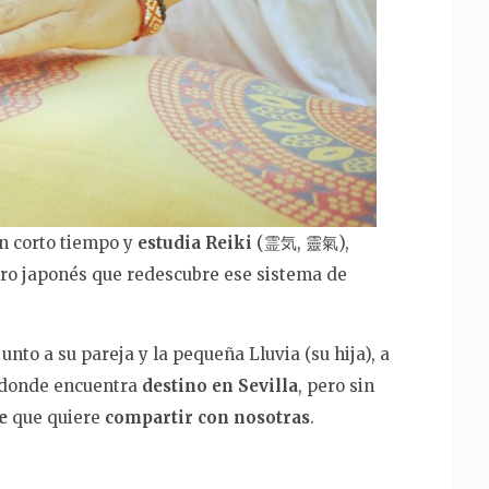
n corto tiempo y
estudia Reiki
(霊気, 靈氣),
tro japonés que redescubre ese sistema de
 junto a su pareja y la pequeña Lluvia (su hija), a
 donde encuentra
destino en Sevilla
, pero sin
je
que quiere
compartir con nosotras
.