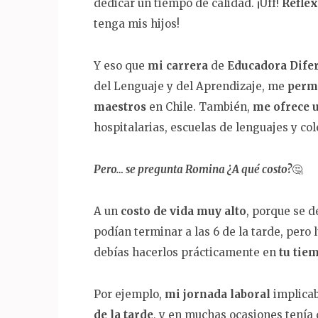
dedicar un tiempo de calidad. ¡Uff!
Refle
tenga mis hijos!
Y eso que
mi carrera
de
Educadora Difer
del Lenguaje y del Aprendizaje, me
permi
maestros
en Chile. También,
me ofrece 
hospitalarias, escuelas de lenguajes y col
Pero… se pregunta Romina ¿A qué costo?
🤔
A un
costo de vida muy alto
, porque se 
podían terminar a las 6 de la tarde, pero
debías hacerlos prácticamente en
tu tiem
Por ejemplo,
mi jornada laboral
implicab
de la tarde
, y en muchas ocasiones tenía