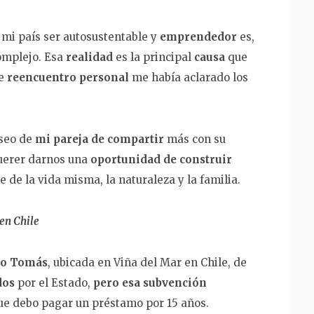
En mi país ser autosustentable y
emprendedor
es,
omplejo. Esa
realidad
es la principal
causa
que
se
reencuentro personal
me había aclarado los
eseo de
mi pareja de compartir
más con su
querer darnos una
oportunidad de construir
de la vida misma, la naturaleza y la familia.
en Chile
to Tomás
, ubicada en Viña del Mar en Chile, de
dos
por el Estado,
pero esa subvención
ue debo pagar un préstamo por 15 años.