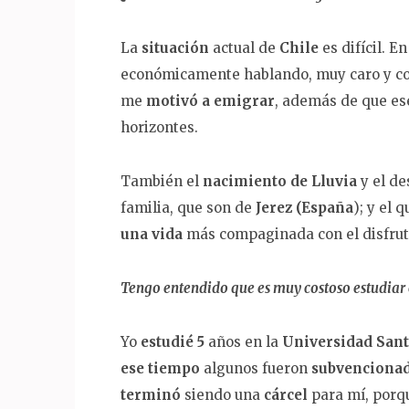
La
situación
actual de
Chile
es difícil. 
económicamente hablando, muy caro y c
me
motivó a emigrar
, además de que e
horizontes.
También el
nacimiento de Lluvia
y el d
familia, que son de
Jerez (España
); y el 
una vida
más compaginada con el disfrute 
Tengo entendido que es muy costoso estudiar 
Yo
estudié 5
años en la
Universidad San
ese tiempo
algunos fueron
subvenciona
terminó
siendo una
cárcel
para mí, porq