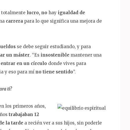
 totalmente
lucro,
no
hay
igualdad de
una
carrera
para lo que significa una mejora de
sueldos
se debe seguir estudiando, y para
ar un máster
. “Es
insostenible
mantener una
s
entrar en un círculo
donde vives para
ia y eso para mí
no tiene sentido
”.
ara ti?
n los primeros años,
iños
trabajaban 12
de la tarde
a recién ver a sus hijos, sin poderle