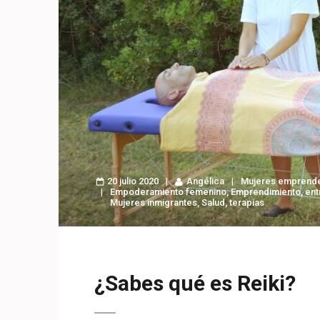
20 julio 2020
Angélica
Mujeres emprend
Empoderamiento femenino
,
Emprendimiento
,
ent
Mujeres inmigrantes
,
Salud
,
terapias
¿Sabes qué es Reiki?