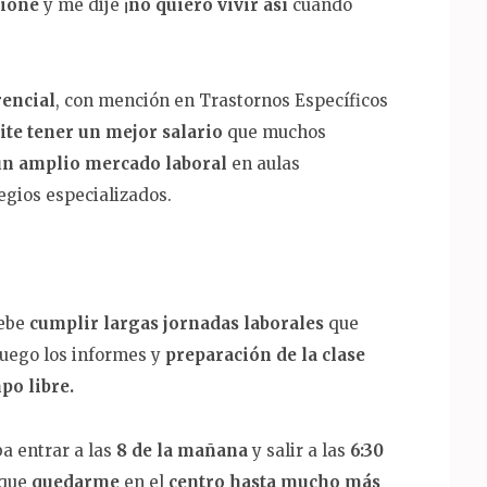
xioné
y me dije ¡
no quiero vivir así
cuando
encial
, con mención en Trastornos Específicos
te tener un mejor salario
que muchos
un amplio mercado laboral
en aulas
egios especializados.
debe
cumplir largas jornadas laborales
que
 luego los informes y
preparación de la clase
po libre.
a entrar a las
8 de la mañana
y salir a las
6:30
 que
quedarme
en el
centro hasta mucho más