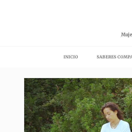
Saltar
al
contenido
(presiona
Muje
la
tecla
Intro)
INICIO
SABERES COMP