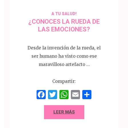
A TU SALUD!
¿CONOCES LA RUEDA DE
LAS EMOCIONES?
Desde la invención de la rueda, el
ser humano ha visto como ese
maravilloso artefacto …
Compartir:
Facebook
Twitter
WhatsApp
Email
Compart
p
artir
LEER MÁS