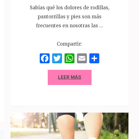
Sabías qué los dolores de rodillas,
pantorrillas y pies son más
frecuentes en nosotras las …
Compartir:
Facebook
Twitter
WhatsApp
Email
Compart
p
artir
LEER MÁS