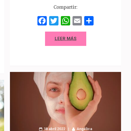
Compartir:
Facebook
Twitter
WhatsApp
Email
Compart
p
artir
LEER MÁS
18 abril 2022
Angélica