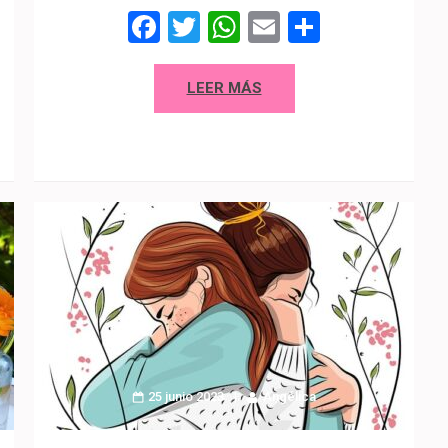
p
artir
Facebook
Twitter
WhatsApp
Email
Compart
LEER MÁS
25 junio 2023
Angélica