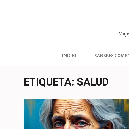
Saltar
al
contenido
(presiona
Muje
la
tecla
Intro)
INICIO
SABERES COMP
ETIQUETA:
SALUD