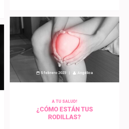
5 febrero 2023
Angélica
A TU SALUD!
¿CÓMO ESTÁN TUS
RODILLAS?