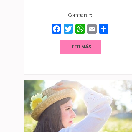
Compartir:
Facebook
Twitter
WhatsAp
Email
Comp
LEER MÁS