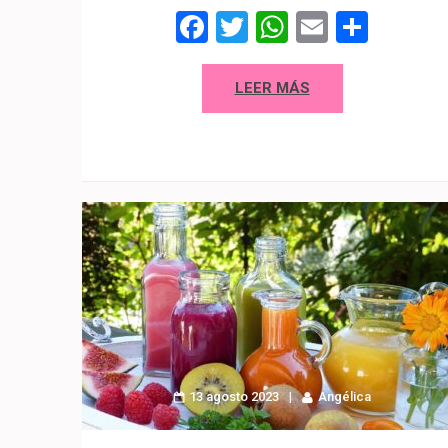
Facebook
Twitter
WhatsAp
Email
Comp
LEER MÁS
13 agosto 2023
Angélica