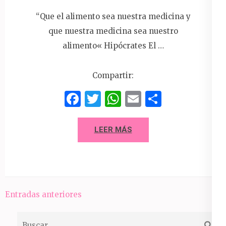
“Que el alimento sea nuestra medicina y
que nuestra medicina sea nuestro
alimento« Hipócrates El …
Compartir:
Facebook
Twitter
WhatsApp
Email
Compart
LEER MÁS
Navegación
Entradas anteriores
de
Buscar:
entradas