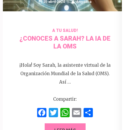
25 abril 2024
Angélica
A TU SALUD!
¿CONOCES A SARAH? LA IA DE
LA OMS
¡Hola! Soy Sarah, la asistente virtual de la
Organización Mundial de la Salud (OMS).
Así …
Compartir:
Facebook
Twitter
WhatsApp
Email
Compart