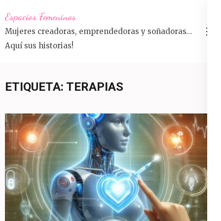
Saltar
Espacios Femeninos
al
Mujeres creadoras, emprendedoras y soñadoras…
contenido
Aquí sus historias!
(presiona
la
tecla
ETIQUETA:
TERAPIAS
Intro)